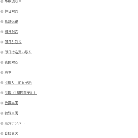
事故現状車
休日対応
免許返納
即日対応
即日引取り
即日持込買い取り
夜間対応
廃車
引取り 前日予約
引取（1周間前予約）
放置車両
特殊車両
県外ナンバー
自賠責欠