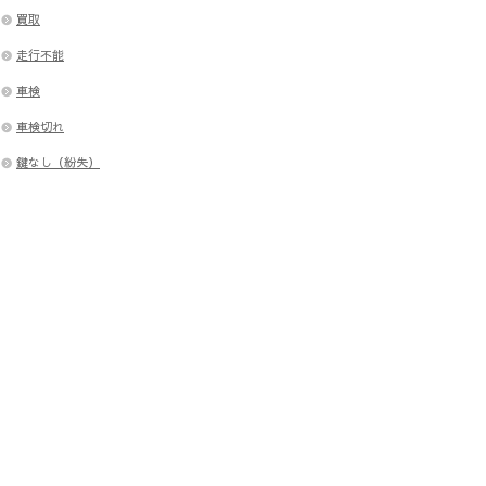
買取
走行不能
車検
車検切れ
鍵なし（紛失）