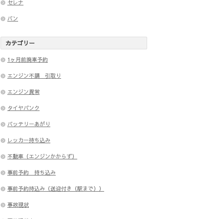
セレナ
バン
カテゴリー
1ヶ月前廃車予約
エンジン不調 引取り
エンジン異常
タイヤパンク
バッテリーあがり
レッカー持ち込み
不動車（エンジンかからず）
事前予約 持ち込み
事前予約持込み（送迎付き（駅まで））
事故現状