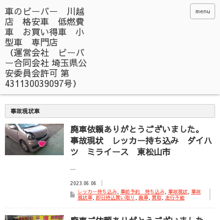
menu
事故現状車
廃車依頼ありがとうございました。
事故現状 レッカー持ち込み ダイハ
ツ ミライース 東松山市
…
2023.06.06
レッカー持ち込み
,
事前予約 持ち込み
,
事故現状
,
事故
現状車
,
即日持込買い取り
,
廃車
,
買取
,
走行不能