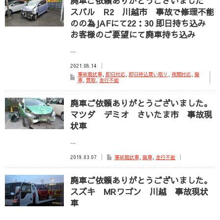
廃車ご依頼ありがとうございました
スバル R2 川越市 事故で修理不能
のの為JAFにて22：30 即日持ち込み
お客様のご要望にて廃車持ち込み
…
2021.08.14
事故現状車
,
即日対応
,
即日持込買い取り
,
夜間対応
,
廃
車
,
買取
,
走行不能
廃車ご依頼ありがとうございました。
マツダ デミオ さいたま市 事故現
状車
…
2019.03.07
事故現状車
,
廃車
,
走行不能
廃車ご依頼ありがとうございました。
スズキ MRワゴン 川越 事故現状
車
…