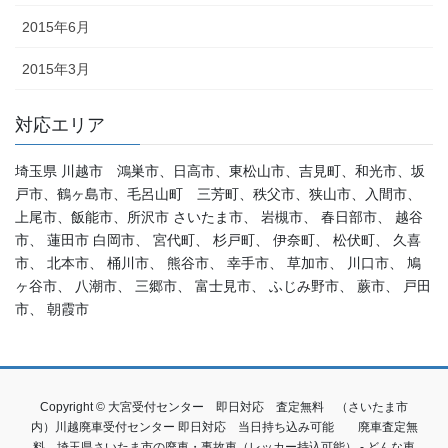
2015年6月
2015年3月
対応エリア
埼玉県 川越市 鴻巣市、日高市、東松山市、吉見町、和光市、坂
戸市、鶴ヶ島市、毛呂山町 三芳町、秩父市、狭山市、入間市、
上尾市、飯能市、所沢市 さいたま市、 岩槻市、 春日部市、 越谷
市、 蓮田市 白岡市、 宮代町、 杉戸町、 伊奈町、 松伏町、 久喜
市、 北本市、 桶川市、 熊谷市、 幸手市、 草加市、 川口市、 鳩
ヶ谷市、 八潮市、 三郷市、 富士見市、 ふじみ野市、 蕨市、 戸田
市、 朝霞市
Copyright © 大宮受付センター 即日対応 査定無料 （さいたま市
内）川越廃車受付センター 即日対応 当日持ち込み可能 廃車査定無
料 埼玉県さいたま市の廃車・事故車（レッカー持込可能） - どんな車